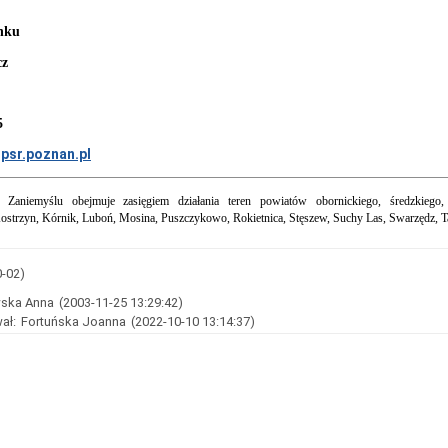
nku
cz
5
psr.poznan.pl
Zaniemyślu obejmuje zasięgiem działania teren powiatów obornickiego, średzkieg
strzyn, Kórnik, Luboń, Mosina, Puszczykowo, Rokietnica, Stęszew, Suchy Las, Swarzędz,
0-02)
ska Anna
(2003-11-25 13:29:42)
ał:
Fortuńska Joanna
(2022-10-10 13:14:37)