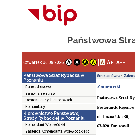
Państwowa Stra
A
A+
A++
A
A
A
A
Czwartek 06.08.2026
Państwowa Straż Rybacka w
Strona główna
Zakres
Poznaniu
Zaniemyśl
Dane adresowe
Załatwianie spraw
Państwowa Straż Ry
Ochrona danych osobowych
Komunikaty
Posterunek Rejonow
Kierownictwo Państwowej
ul. Po
Straży Rybackiej w Poznaniu
Komendant Wojewódzki
63-020 Zaniemyśl
Zastępca Komendanta Wojewódzkiego