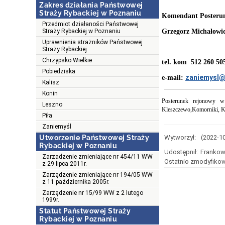
Zakres działania Państwowej
Straży Rybackiej w Poznaniu
Komendant Posteru
Przedmiot działaności Państwowej
Straży Rybackiej w Poznaniu
Grzegorz Michałowi
Uprawnienia strażników Państwowej
Straży Rybackiej
Chrzypsko Wielkie
tel. kom 512 260 50
Pobiedziska
zaniemysl@
e-mail:
Kalisz
Konin
Posterunek rejonowy w 
Leszno
Kleszczewo,Komorniki, Ko
Piła
Zaniemyśl
Utworzenie Państwowej Straży
Wytworzył:
(2022-1
Rybackiej w Poznaniu
Udostępnił:
Frankow
Zarzadzenie zmieniające nr 454/11 WW
Ostatnio zmodyfikow
z 29 lipca 2011r.
Zarządzenie zmieniające nr 194/05 WW
z 11 października 2005r.
Zarządzenie nr 15/99 WW z 2 lutego
1999r.
Statut Państwowej Straży
Rybackiej w Poznaniu