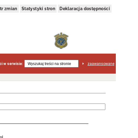
tr zmian
Statystyki stron
Deklaracja dostępności
i w serwisie:
zaawansowane
ml