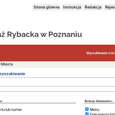
Strona główna
Instrukcja
Redakcja
Rejes
ż Rybacka w Poznaniu
Wyszukiwanie treśc
 Miasta
yszukiwanie
a:
Rodzaje dokumentów:
tu lub numer
Menu
Dokumenty ht