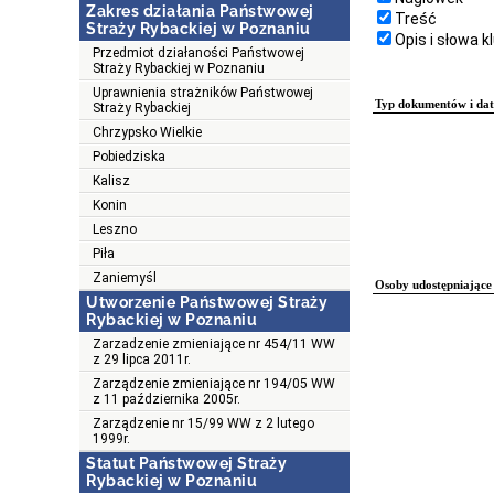
Zakres działania Państwowej
Treść
Straży Rybackiej w Poznaniu
Opis i słowa 
Przedmiot działaności Państwowej
Straży Rybackiej w Poznaniu
Uprawnienia strażników Państwowej
Typ dokumentów i dat
Straży Rybackiej
Chrzypsko Wielkie
Pobiedziska
Kalisz
Konin
Leszno
Piła
Zaniemyśl
Osoby udostępniające 
Utworzenie Państwowej Straży
Rybackiej w Poznaniu
Zarzadzenie zmieniające nr 454/11 WW
z 29 lipca 2011r.
Zarządzenie zmieniające nr 194/05 WW
z 11 października 2005r.
Zarządzenie nr 15/99 WW z 2 lutego
1999r.
Statut Państwowej Straży
Rybackiej w Poznaniu