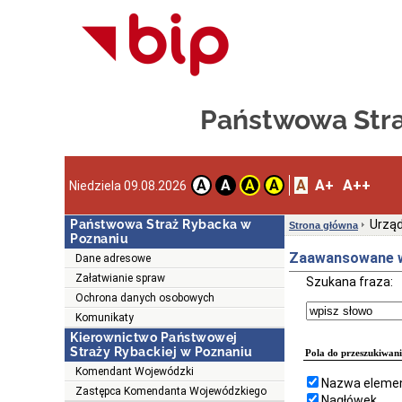
Państwowa Stra
A
A+
A++
A
A
A
A
Niedziela 09.08.2026
Państwowa Straż Rybacka w
Urząd
Strona główna
Poznaniu
Zaawansowane w
Dane adresowe
Załatwianie spraw
Szukana fraza:
Ochrona danych osobowych
Komunikaty
Kierownictwo Państwowej
Straży Rybackiej w Poznaniu
Pola do przeszukiwani
Komendant Wojewódzki
Nazwa elemen
Zastępca Komendanta Wojewódzkiego
Nagłówek